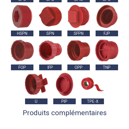
HSPN
SPN
SFPN
FJP
FOP
IFP
OPP
TNP
U
PIP
TPE-X
Produits complémentaires