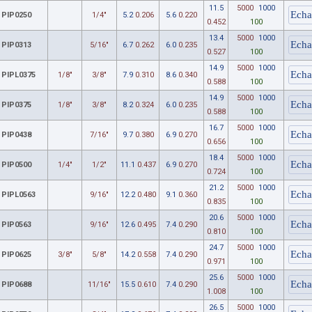
11.5
5000
1000
PIP0250
1/4"
5.2
0.206
5.6
0.220
0.452
100
13.4
5000
1000
PIP0313
5/16"
6.7
0.262
6.0
0.235
0.527
100
14.9
5000
1000
PIPL0375
1/8"
3/8"
7.9
0.310
8.6
0.340
0.588
100
14.9
5000
1000
PIP0375
1/8"
3/8"
8.2
0.324
6.0
0.235
0.588
100
16.7
5000
1000
PIP0438
7/16"
9.7
0.380
6.9
0.270
0.656
100
18.4
5000
1000
PIP0500
1/4"
1/2"
11.1
0.437
6.9
0.270
0.724
100
21.2
5000
1000
PIPL0563
9/16"
12.2
0.480
9.1
0.360
0.835
100
20.6
5000
1000
PIP0563
9/16"
12.6
0.495
7.4
0.290
0.810
100
24.7
5000
1000
PIP0625
3/8"
5/8"
14.2
0.558
7.4
0.290
0.971
100
25.6
5000
1000
PIP0688
11/16"
15.5
0.610
7.4
0.290
1.008
100
26.5
5000
1000