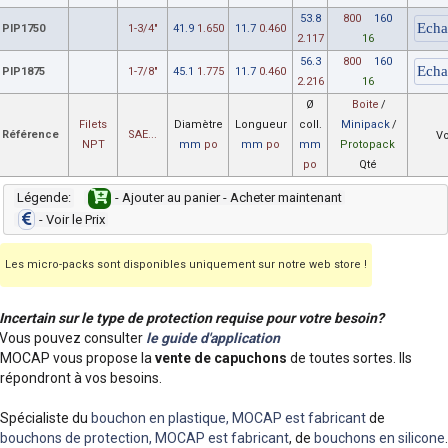
53.8
800
160
PIP1750
1-3/4"
41.9
1.650
11.7
0.460
2.117
16
56.3
800
160
PIP1875
1-7/8"
45.1
1.775
11.7
0.460
2.216
16
Ø
Boite
/
Filets
Diamètre
Longueur
coll.
Minipack
/
Référence
SAE...
Vo
NPT
mm
po
mm
po
mm
Protopack
po
Qté
Légende:
- Ajouter au panier - Acheter maintenant
- Voir le Prix
Les micro-packs sont disponibles uniquement sur notre web store !
Incertain sur le type de protection requise pour votre besoin?
Vous pouvez consulter
le guide d'application
MOCAP vous propose la
vente de capuchons
de toutes sortes. Ils
répondront à vos besoins.
Spécialiste du
bouchon en plastique, MOCAP est fabricant
de
bouchons de protection, MOCAP est fabricant
, de
bouchons en silicone
.