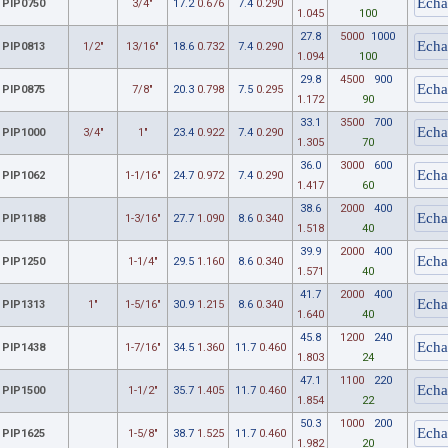
PIP0750
3/4"
17.2
0.676
7.4
0.290
1.045
100
27.8
5000
1000
PIP0813
1/2"
13/16"
18.6
0.732
7.4
0.290
1.094
100
29.8
4500
900
PIP0875
7/8"
20.3
0.798
7.5
0.295
1.172
90
33.1
3500
700
PIP1000
3/4"
1"
23.4
0.922
7.4
0.290
1.305
70
36.0
3000
600
PIP1062
1-1/16"
24.7
0.972
7.4
0.290
1.417
60
38.6
2000
400
PIP1188
1-3/16"
27.7
1.090
8.6
0.340
1.518
40
39.9
2000
400
PIP1250
1-1/4"
29.5
1.160
8.6
0.340
1.571
40
41.7
2000
400
PIP1313
1"
1-5/16"
30.9
1.215
8.6
0.340
1.640
40
45.8
1200
240
PIP1438
1-7/16"
34.5
1.360
11.7
0.460
1.803
24
47.1
1100
220
PIP1500
1-1/2"
35.7
1.405
11.7
0.460
1.854
22
50.3
1000
200
PIP1625
1-5/8"
38.7
1.525
11.7
0.460
1.982
20