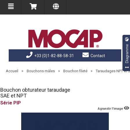
Diagramme
+33 (0)1-82-88-58-31
Contact
»
»
»
Accueil
Bouchons mâles
Bouchon fileté
Taraudages NPT et 
Bouchon obturateur taraudage
SAE et NPT
PIP
Agrandir l'image