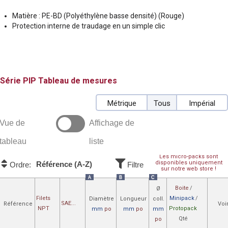
Matière : PE-BD (Polyéthylène basse densité) (Rouge)
Protection interne de traudage en un simple clic
PIP
Tableau de mesures
Métrique
Tous
Impérial
Vue de
Affichage de
tableau
liste
Les micro-packs sont
disponibles uniquement
Référence (A-Z)
Ordre:
Filtre
sur notre web store !
A
B
C
Boite
/
Ø
Filets
Minipack
/
Diamètre
Longueur
coll.
SAE...
Référence
Voi
NPT
Protopack
mm
po
mm
po
mm
Qté
po