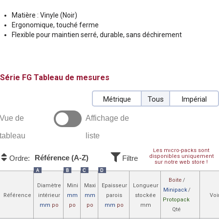
Matière : Vinyle (Noir)
Ergonomique, touché ferme
Flexible pour maintien serré, durable, sans déchirement
FG
Tableau de mesures
Métrique
Tous
Impérial
Vue de
Affichage de
tableau
liste
Les micro-packs sont
disponibles uniquement
Référence (A-Z)
Ordre:
Filtre
sur notre web store !
A
B
C
D
Boite
/
Diamètre
Mini
Maxi
Epaisseur
Longueur
Minipack
/
Référence
intérieur
mm
mm
parois
stockée
Voi
Protopack
mm
po
po
po
mm
po
mm
Qté