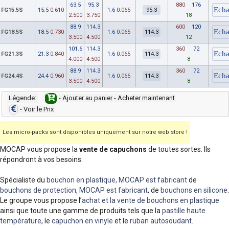
63.5
95.3
880
176
FG15.5S
15.5
0.610
1.6
0.065
95.3
2.500
3.750
18
88.9
114.3
600
120
FG18.5S
18.5
0.730
1.6
0.065
114.3
3.500
4.500
12
101.6
114.3
360
72
FG21.3S
21.3
0.840
1.6
0.065
114.3
4.000
4.500
8
88.9
114.3
360
72
FG24.4S
24.4
0.960
1.6
0.065
114.3
3.500
4.500
8
Légende:
- Ajouter au panier - Acheter maintenant
- Voir le Prix
Les micro-packs sont disponibles uniquement sur notre web store !
MOCAP vous propose la
vente de capuchons
de toutes sortes. Ils
répondront à vos besoins.
Spécialiste du
bouchon en plastique, MOCAP est fabricant
de
bouchons de protection, MOCAP est fabricant
, de
bouchons en silicone
.
Le groupe vous propose l’
achat et la vente de bouchons en plastique
ainsi que toute une gamme de produits tels que la
pastille haute
température
, le
capuchon en vinyle
et le
ruban autosoudant
.