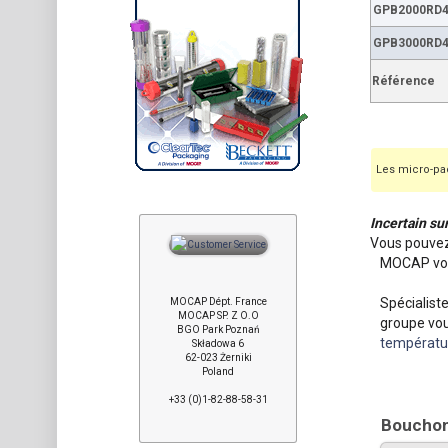
GPB2000RD
GPB3000RD
Référence
Les micro-pac
Incertain su
Vous pouvez
MOCAP vou
Spécialist
MOCAP Dépt. France
MOCAP SP. Z O.O
groupe vou
BGO Park Poznań
températu
Składowa 6
62-023 Żerniki
Poland
+33 (0)1-82-88-58-31
Bouchons