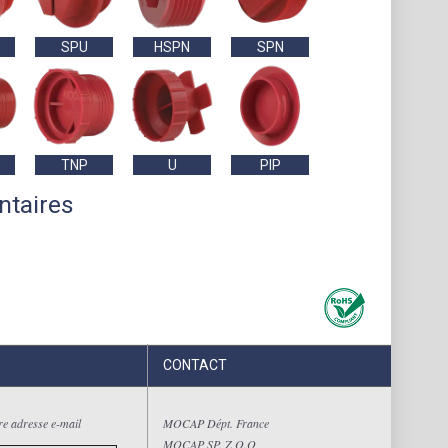
SPU
HSPN
SPN
TNP
U
PIP
ntaires
CONTACT
tre adresse e-mail
MOCAP Dépt. France
MOCAP SP. Z O.O