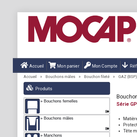
Accueil
Mon panier
Mon Compte
Réf
»
»
»
Accueil
Bouchons mâles
Bouchon fileté
GAZ (BSP),
Produits
Bouchon
Bouchons femelles
GP
Bouchons mâles
Matièr
Protec
Tête mo
Manchons