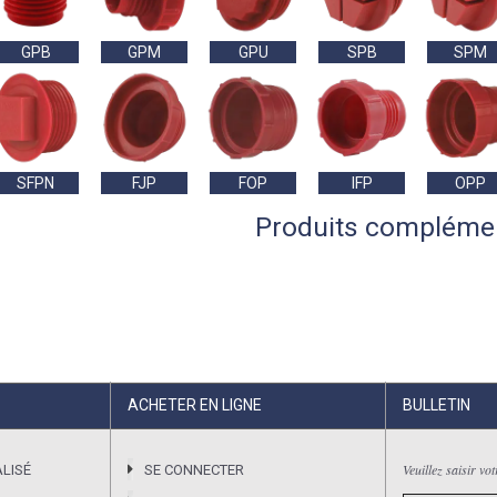
GPB
GPM
GPU
SPB
SPM
SFPN
FJP
FOP
IFP
OPP
Produits compléme
ACHETER EN LIGNE
BULLETIN
Veuillez saisir vo
LISÉ
SE CONNECTER