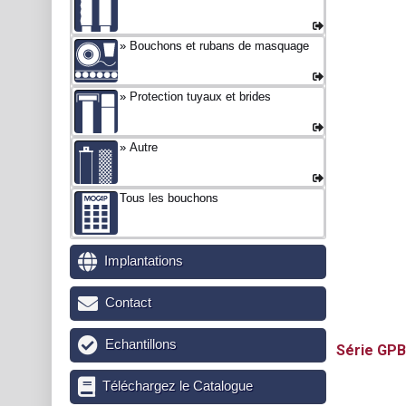
Bouchons et rubans de masquage
Protection tuyaux et brides
Autre
Tous les bouchons
Implantations
Contact
Echantillons
GPB
Téléchargez le Catalogue