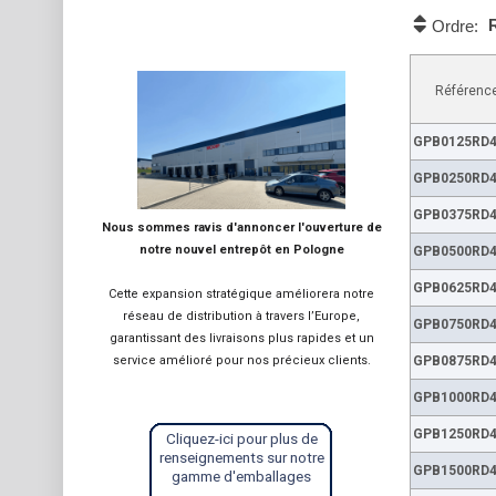
Ordre:
Référenc
GPB0125RD
GPB0250RD
GPB0375RD
Nous sommes ravis d'annoncer l'ouverture de
notre nouvel entrepôt en Pologne
GPB0500RD
GPB0625RD
Cette expansion stratégique améliorera notre
réseau de distribution à travers l’Europe,
GPB0750RD
garantissant des livraisons plus rapides et un
GPB0875RD
service amélioré pour nos précieux clients.
GPB1000RD
GPB1250RD
Cliquez-ici pour plus de
renseignements sur notre
GPB1500RD
gamme d'emballages