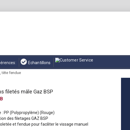
érences:
Echantillons
 tête fendue
s filetés mâle Gaz BSP
B
e : PP (Polypropylène) (Rouge)
tion des filetages GAZ BSP
letée et fendue pour faciliter le vissage manuel