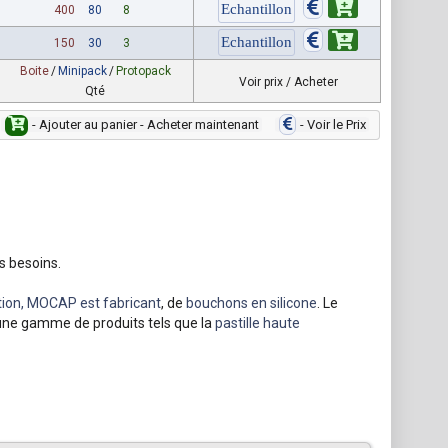
400
80
8
150
30
3
Boite
/
Minipack
/
Protopack
Voir prix / Acheter
Qté
- Ajouter au panier - Acheter maintenant
- Voir le Prix
s besoins.
ion, MOCAP est fabricant
, de
bouchons en silicone
. Le
une gamme de produits tels que la
pastille haute