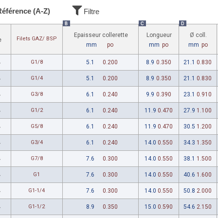
Référence (A-Z)
Filtre
B
C
D
Epaisseur collerette
Longueur
Ø coll.
Filets GAZ/ BSP
e
mm
po
mm
po
mm
po
4
G1/8
5.1
0.200
8.9
0.350
21.1
0.830
4
G1/4
5.1
0.200
8.9
0.350
21.1
0.830
4
G3/8
6.1
0.240
9.9
0.390
23.1
0.910
4
G1/2
6.1
0.240
11.9
0.470
27.9
1.100
4
G5/8
6.1
0.240
11.9
0.470
30.5
1.200
4
G3/4
6.1
0.240
14.0
0.550
34.3
1.350
4
G7/8
7.6
0.300
14.0
0.550
38.1
1.500
4
G1
7.6
0.300
14.0
0.550
40.6
1.600
4
G1-1/4
7.6
0.300
14.0
0.550
50.8
2.000
4
G1-1/2
8.9
0.350
15.0
0.590
54.6
2.150