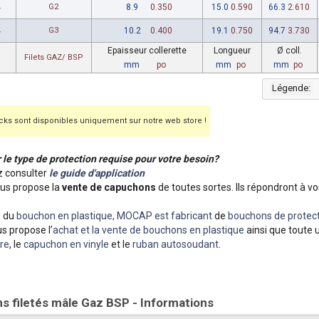
4
G2
8.9
0.350
15.0
0.590
66.3
2.610
4
G3
10.2
0.400
19.1
0.750
94.7
3.730
Epaisseur collerette
Longueur
Ø coll.
Filets GAZ/ BSP
mm
po
mm
po
mm
po
Légende:
ks sont disponibles uniquement sur notre web store !
r le type de protection requise pour votre besoin?
 consulter
le guide d'application
s propose la
vente de capuchons
de toutes sortes. Ils répondront à vo
e du
bouchon en plastique, MOCAP est fabricant
de
bouchons de protect
s propose l’
achat et la vente de bouchons en plastique
ainsi que toute 
re
, le
capuchon en vinyle
et le
ruban autosoudant
.
 filetés mâle Gaz BSP - Informations