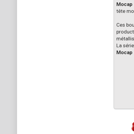
Mocap
tête mo
Ces bou
product
métalli
La séri
Mocap