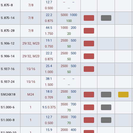
12.7
--
--
S.875-8
7/8
0.500
--
22.2
5000
1000
S.875-14
7/8
0.875
100
44.5
1000
200
S.875-28
7/8
1.750
20
19.1
2500
500
S.906-12
29/32, M23
0.750
50
22.2
2500
500
S.906-14
29/32, M23
0.875
50
25.4
2500
500
S.937-16
15/16
1.000
50
38.1
--
--
S.937-24
15/16
1.500
--
18.0
2500
500
SM24X18
M24
0.709
50
3500
700
S1.000-6
1
9.5
0.375
70
12.7
3500
700
S1.000-8
1
0.500
70
15.9
2000
400
S1.000-10
1