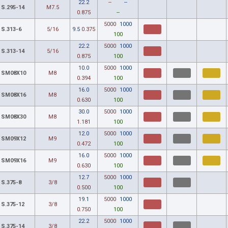
22.2
--
--
S.295-14
M7.5
0.875
--
5000
1000
S.313-6
5/16
9.5
0.375
100
22.2
5000
1000
S.313-14
5/16
0.875
100
10.0
5000
1000
SM08X10
M8
0.394
100
16.0
5000
1000
SM08X16
M8
0.630
100
30.0
5000
1000
SM08X30
M8
1.181
100
12.0
5000
1000
SM09X12
M9
0.472
100
16.0
5000
1000
SM09X16
M9
0.630
100
12.7
5000
1000
S.375-8
3/8
0.500
100
19.1
5000
1000
S.375-12
3/8
0.750
100
22.2
5000
1000
S.375-14
3/8