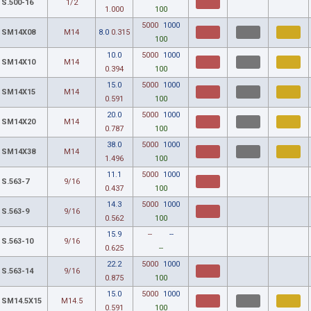
S.500-16
1/2
1.000
100
5000
1000
SM14X08
M14
8.0
0.315
100
10.0
5000
1000
SM14X10
M14
0.394
100
15.0
5000
1000
SM14X15
M14
0.591
100
20.0
5000
1000
SM14X20
M14
0.787
100
38.0
5000
1000
SM14X38
M14
1.496
100
11.1
5000
1000
S.563-7
9/16
0.437
100
14.3
5000
1000
S.563-9
9/16
0.562
100
15.9
--
--
S.563-10
9/16
0.625
--
22.2
5000
1000
S.563-14
9/16
0.875
100
15.0
5000
1000
SM14.5X15
M14.5
0.591
100