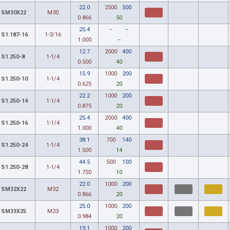
22.0
2500
500
SM30X22
M30
0.866
50
25.4
--
--
S1.187-16
1-3/16
1.000
--
12.7
2000
400
S1.250-8
1-1/4
0.500
40
15.9
1000
200
S1.250-10
1-1/4
0.625
20
22.2
1000
200
S1.250-14
1-1/4
0.875
20
25.4
2000
400
S1.250-16
1-1/4
1.000
40
38.1
700
140
S1.250-24
1-1/4
1.500
14
44.5
500
100
S1.250-28
1-1/4
1.750
10
22.0
1000
200
SM32X22
M32
0.866
20
25.0
1000
200
SM33X25
M33
0.984
20
19.1
1000
200