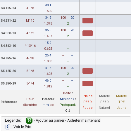
38.1
--
--
S4.125-24
4-1/8
1.500
--
34.9
100
20
S4.331-22
M110
1.375
2
36.5
100
20
S4.500-23
4-1/2
1.437
2
15.9
--
--
S4.813-10
4-13/16
0.625
--
25.4
--
--
S4.875-16
4-7/8
1.000
--
41.3
100
20
S5.125-26
5-1/8
1.625
2
46.0
--
--
S5.250-29
5-1/4
1.812
--
Boite
/
Plaine
Moleté
Moleté
Pour
Hauteur
Minipack
/
Référence
PEBD
PEBD
TPE
diamètre
mm
po
Protopack
Rouge
Naturel
Jaune
Qté
Légende:
- Ajouter au panier - Acheter maintenant
- Voir le Prix