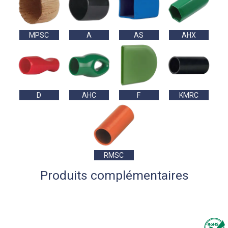
MPSC
A
AS
AHX
D
AHC
F
KMRC
RMSC
Produits complémentaires