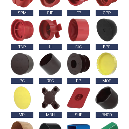
SPM
FJP
IFP
OPP
TNP
U
FJC
BPF
PC
RFC
PP
MOF
MPI
MBH
SHF
BNCD