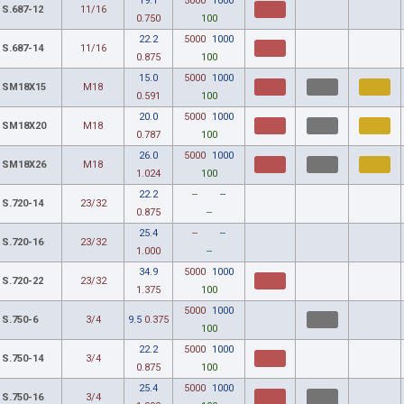
19.1
5000
1000
S.687-12
11/16
0.750
100
22.2
5000
1000
S.687-14
11/16
0.875
100
15.0
5000
1000
SM18X15
M18
0.591
100
20.0
5000
1000
SM18X20
M18
0.787
100
26.0
5000
1000
SM18X26
M18
1.024
100
22.2
--
--
S.720-14
23/32
0.875
--
25.4
--
--
S.720-16
23/32
1.000
--
34.9
5000
1000
S.720-22
23/32
1.375
100
5000
1000
S.750-6
3/4
9.5
0.375
100
22.2
5000
1000
S.750-14
3/4
0.875
100
25.4
5000
1000
S.750-16
3/4