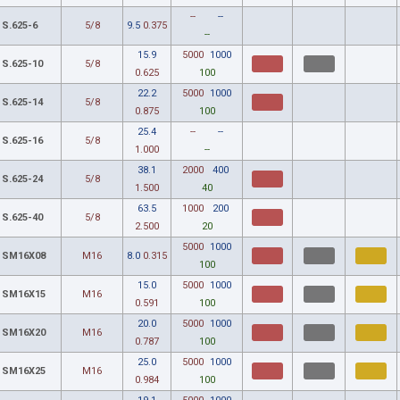
--
--
S.625-6
5/8
9.5
0.375
--
15.9
5000
1000
S.625-10
5/8
0.625
100
22.2
5000
1000
S.625-14
5/8
0.875
100
25.4
--
--
S.625-16
5/8
1.000
--
38.1
2000
400
S.625-24
5/8
1.500
40
63.5
1000
200
S.625-40
5/8
2.500
20
5000
1000
SM16X08
M16
8.0
0.315
100
15.0
5000
1000
SM16X15
M16
0.591
100
20.0
5000
1000
SM16X20
M16
0.787
100
25.0
5000
1000
SM16X25
M16
0.984
100