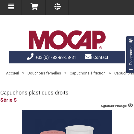
Diagramme
+33 (0)1-82-88-58-31
Contact
»
»
»
Accueil
Bouchons femelles
Capuchons à friction
Capuchons 
Capuchons plastiques droits
S
Agrandir l'image