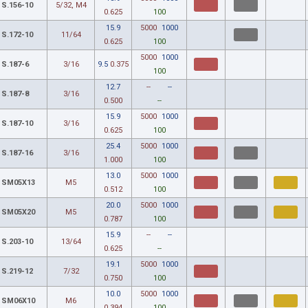
S.156-10
5/32, M4
0.625
100
15.9
5000
1000
S.172-10
11/64
0.625
100
5000
1000
S.187-6
3/16
9.5
0.375
100
12.7
--
--
S.187-8
3/16
0.500
--
15.9
5000
1000
S.187-10
3/16
0.625
100
25.4
5000
1000
S.187-16
3/16
1.000
100
13.0
5000
1000
SM05X13
M5
0.512
100
20.0
5000
1000
SM05X20
M5
0.787
100
15.9
--
--
S.203-10
13/64
0.625
--
19.1
5000
1000
S.219-12
7/32
0.750
100
10.0
5000
1000
SM06X10
M6
0.394
100