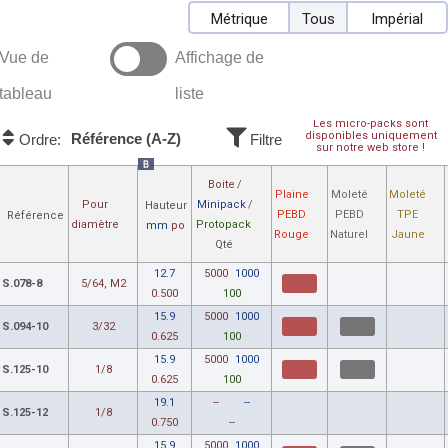
Métrique
Tous
Impérial
Vue de
Affichage de
tableau
liste
Les micro-packs sont
disponibles uniquement
Référence (A-Z)
Ordre:
Filtre
sur notre web store !
B
Boite
/
Plaine
Moleté
Moleté
Pour
Minipack
/
Hauteur
PEBD
PEBD
TPE
Référence
diamètre
Protopack
mm
po
Rouge
Naturel
Jaune
Qté
12.7
5000
1000
S.078-8
5/64, M2
0.500
100
15.9
5000
1000
S.094-10
3/32
0.625
100
15.9
5000
1000
S.125-10
1/8
0.625
100
19.1
--
--
S.125-12
1/8
0.750
--
15.9
5000
1000