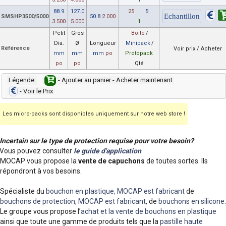
88.9
127.0
25
5
SMSHP3500/5000
50.8
2.000
3.500
5.000
1
Petit
Gros
Boite
/
Dia.
Ø
Longueur
Minipack
/
Référence
Voir prix / Acheter
mm
mm
mm
po
Protopack
po
po
Qté
Légende:
- Ajouter au panier - Acheter maintenant
- Voir le Prix
Les micro-packs sont disponibles uniquement sur notre web store !
Incertain sur le type de protection requise pour votre besoin?
Vous pouvez consulter
le guide d'application
MOCAP vous propose la
vente de capuchons
de toutes sortes. Ils
répondront à vos besoins.
Spécialiste du
bouchon en plastique, MOCAP est fabricant
de
bouchons de protection, MOCAP est fabricant
, de
bouchons en silicone
.
Le groupe vous propose l’
achat et la vente de bouchons en plastique
ainsi que toute une gamme de produits tels que la
pastille haute