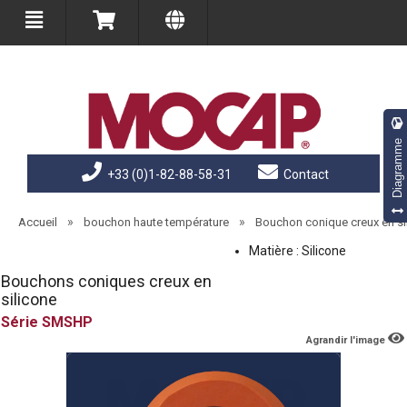
Diagramme
+33 (0)1-82-88-58-31
Contact
»
»
Accueil
bouchon haute température
Bouchon conique creux en si
Matière : Silicone
Bouchons coniques creux en
silicone
SMSHP
Agrandir l'image