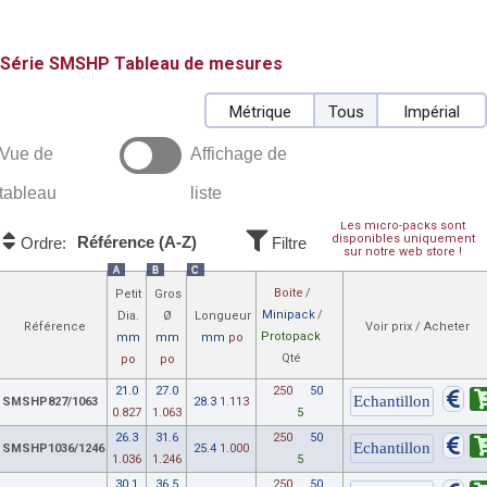
SMSHP
Tableau de mesures
Métrique
Tous
Impérial
Vue de
Affichage de
tableau
liste
Les micro-packs sont
disponibles uniquement
Référence (A-Z)
Ordre:
Filtre
sur notre web store !
A
B
C
Boite
/
Petit
Gros
Minipack
/
Dia.
Ø
Longueur
Référence
Voir prix / Acheter
Protopack
mm
mm
mm
po
Qté
po
po
21.0
27.0
250
50
SMSHP827/1063
28.3
1.113
0.827
1.063
5
26.3
31.6
250
50
SMSHP1036/1246
25.4
1.000
1.036
1.246
5
30.1
36.5
250
50