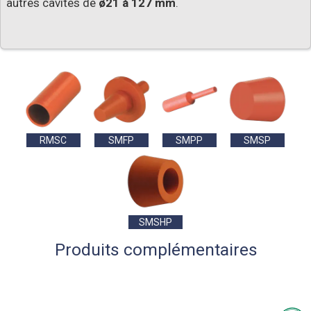
autres cavités de
ø21 à 127 mm
.
RMSC
SMFP
SMPP
SMSP
SMSHP
Produits complémentaires