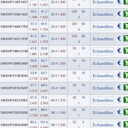
SMSHP1187/1437
25.4
1.000
1.187
1.437
5
33.2
41.2
250
50
SMSHP1306/1622
25.4
1.000
1.306
1.622
5
37.3
44.5
250
50
SMSHP1469/1750
25.4
1.000
1.469
1.750
5
41.2
50.1
250
50
SMSHP1621/1973
25.4
1.000
1.621
1.973
5
47.8
55.8
50
10
SMSHP1881/2198
25.4
1.000
1.881
2.198
1
50.8
62.7
50
10
SMSHP2000/2469
25.4
1.000
2.000
2.469
1
53.8
63.7
50
10
SMSHP2118/2506
25.4
1.000
2.118
2.506
1
57.7
68.5
50
10
SMSHP2272/2697
25.4
1.000
2.272
2.697
1
61.9
75.0
50
10
SMSHP2437/2953
34.9
1.375
2.437
2.953
1
69.9
88.9
50
10
SMSHP2750/3500
38.1
1.500
2.750
3.500
1
82.6
101.6
25
5
SMSHP3250/4000
38.1
1.500
3.250
4.000
1