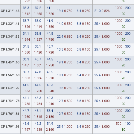
1.292
1.356
1.500
30
33.3
37.2
41.1
1000
200
CP1.31/1.46
19.1
0.750
6.4
0.250
21.0
0.826
1.312
1.465
1.620
20
33.7
36.0
41.9
1000
200
CP1.32/1.41
14.0
0.550
3.8
0.150
25.4
1.000
1.326
1.419
1.650
20
34.1
38.8
44.5
1000
200
CP1.34/1.52
22.4
0.880
6.4
0.250
25.4
1.000
1.344
1.527
1.750
20
34.5
36.1
43.7
1500
300
CP1.36/1.42
13.5
0.530
3.8
0.150
25.4
1.000
1.360
1.420
1.720
30
36.9
40.7
44.5
1000
200
CP1.45/1.60
19.1
0.750
6.4
0.250
25.4
1.000
1.451
1.601
1.750
20
39.7
42.8
48.5
1000
200
CP1.56/1.68
19.1
0.750
6.4
0.250
25.4
1.000
1.563
1.686
1.910
20
41.5
44.5
49.3
1000
200
CP1.63/1.75
19.8
0.780
6.4
0.250
25.4
1.000
1.633
1.750
1.940
20
44.1
45.3
49.3
1000
200
CP1.73/1.78
12.7
0.500
3.8
0.150
25.4
1.000
1.735
1.784
1.940
20
44.7
46.1
55.4
1000
200
CP1.76/1.81
12.7
0.500
3.8
0.150
25.4
1.000
1.760
1.815
2.180
20
45.6
49.2
54.9
500
100
CP1.79/1.93
25.4
1.000
6.4
0.250
25.4
1.000
1.797
1.938
2.160
10