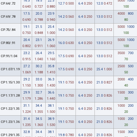
16.3
18.5
22.3
5000
1000
CP.64/.72
12.7
0.500
6.4
0.250
12.0
0.472
0.640
0.727
0.880
100
17.5
20.0
23.9
4000
800
CP.69/.78
14.2
0.560
6.4
0.250
13.0
0.512
0.690
0.788
0.940
80
19.1
21.5
25.4
5000
1000
CP.75/.84
14.2
0.560
6.4
0.250
13.0
0.512
0.750
0.848
1.000
100
20.4
23.1
26.9
5000
1000
CP.80/.91
16.0
0.630
6.4
0.250
13.0
0.512
0.802
0.911
1.060
100
23.2
26.4
29.5
3500
700
CP.91/1.04
17.5
0.690
6.4
0.250
13.0
0.512
0.915
1.040
1.160
70
27.2
30.2
35.8
2500
500
CP1.07/1.19
17.5
0.690
6.4
0.250
25.4
1.000
1.069
1.188
1.410
50
29.2
33.0
36.3
2000
400
CP1.15/1.30
19.1
0.750
6.4
0.250
21.0
0.827
1.150
1.300
1.430
40
29.9
32.7
36.6
1500
300
CP1.17/1.28
19.1
0.750
6.4
0.250
21.0
0.826
1.179
1.286
1.440
30
31.1
34.4
38.1
1000
200
CP1.22/1.35
19.1
0.750
6.4
0.250
21.0
0.826
1.224
1.355
1.500
20
31.4
34.5
38.9
1000
200
CP1.23/1.36
19.1
0.750
6.4
0.250
21.0
0.826
1.235
1.360
1.530
20
32.8
34.4
38.1
1500
300
CP1.29/1.35
19.8
0.780
6.4
0.250
21.0
0.826