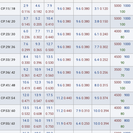
2.9
4.6
7.9
5000
1000
CP.11/.18
9.6
0.380
9.6
0.380
3.1
0.120
0.116
0.182
0.310
100
3.7
5.2
10.4
5000
1000
CP.14/.20
9.6
0.380
9.6
0.380
3.8
0.150
0.145
0.205
0.410
100
6.0
7.7
11.2
4000
800
CP.23/.30
9.6
0.380
9.6
0.380
6.1
0.240
0.236
0.302
0.440
80
7.6
9.3
12.7
5000
1000
CP.29/.36
9.6
0.380
9.6
0.380
7.7
0.302
0.299
0.365
0.500
100
8.4
10.1
13.5
4500
900
CP.33/.39
9.6
0.380
9.6
0.380
6.4
0.252
0.330
0.396
0.530
90
9.2
10.9
14.2
3500
700
CP.36/.42
9.6
0.380
9.6
0.380
6.5
0.256
0.361
0.427
0.560
70
10.6
12.3
16.0
5000
1000
CP.41/.48
9.6
0.380
9.6
0.380
8.0
0.315
0.419
0.485
0.630
100
12.0
13.9
17.5
4500
900
CP.47/.54
11.2
0.440
9.6
0.380
9.5
0.374
0.471
0.547
0.690
90
13.5
15.4
19.1
4000
800
CP.53/.60
11.2
0.440
7.9
0.310
10.0
0.394
0.532
0.608
0.750
80
14.0
16.0
19.1
4000
800
CP.55/.63
11.9
0.470
6.4
0.250
10.0
0.394
0.550
0.631
0.750
80