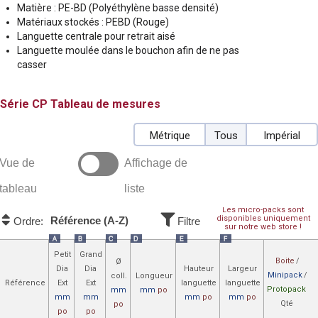
Matière : PE-BD (Polyéthylène basse densité)
Matériaux stockés : PEBD (Rouge)
Languette centrale pour retrait aisé
Languette moulée dans le bouchon afin de ne pas
casser
CP
Tableau de mesures
Métrique
Tous
Impérial
Vue de
Affichage de
tableau
liste
Les micro-packs sont
disponibles uniquement
Référence (A-Z)
Ordre:
Filtre
sur notre web store !
A
B
C
D
E
F
Petit
Grand
Boite
/
Ø
Dia
Dia
Hauteur
Largeur
Minipack
/
coll.
Longueur
Référence
Ext
Ext
languette
languette
Protopack
mm
mm
po
mm
mm
mm
po
mm
po
Qté
po
po
po