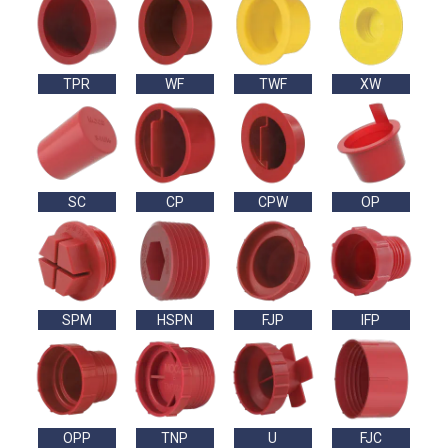
TPR
WF
TWF
XW
SC
CP
CPW
OP
SPM
HSPN
FJP
IFP
OPP
TNP
U
FJC