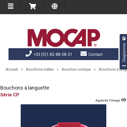
Diagramme
+33 (0)1-82-88-58-31
Contact
»
»
»
Accueil
Bouchons mâles
Bouchon conique
Bouchons à lang
Bouchons à languette
CP
Agrandir l'image