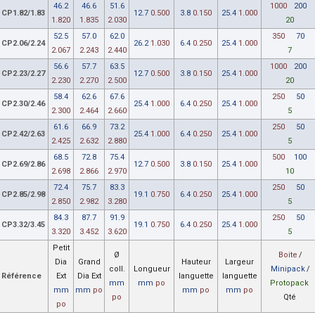
46.2
46.6
51.6
1000
200
CP1.82/1.83
12.7
0.500
3.8
0.150
25.4
1.000
1.820
1.835
2.030
20
52.5
57.0
62.0
350
70
CP2.06/2.24
26.2
1.030
6.4
0.250
25.4
1.000
2.067
2.243
2.440
7
56.6
57.7
63.5
1000
200
CP2.23/2.27
12.7
0.500
3.8
0.150
25.4
1.000
2.230
2.270
2.500
20
58.4
62.6
67.6
250
50
CP2.30/2.46
25.4
1.000
6.4
0.250
25.4
1.000
2.300
2.464
2.660
5
61.6
66.9
73.2
250
50
CP2.42/2.63
25.4
1.000
6.4
0.250
25.4
1.000
2.425
2.632
2.880
5
68.5
72.8
75.4
500
100
CP2.69/2.86
12.7
0.500
3.8
0.150
25.4
1.000
2.698
2.866
2.970
10
72.4
75.7
83.3
250
50
CP2.85/2.98
19.1
0.750
6.4
0.250
25.4
1.000
2.850
2.982
3.280
5
84.3
87.7
91.9
250
50
CP3.32/3.45
19.1
0.750
6.4
0.250
25.4
1.000
3.320
3.452
3.620
5
Petit
Ø
Boite
/
Dia
Grand
Hauteur
Largeur
coll.
Longueur
Minipack
/
Référence
Ext
Dia Ext
languette
languette
mm
mm
po
Protopack
mm
mm
po
mm
po
mm
po
po
Qté
po