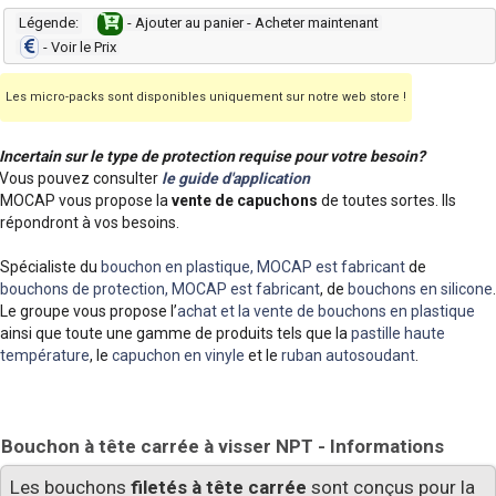
Légende:
- Ajouter au panier - Acheter maintenant
- Voir le Prix
Les micro-packs sont disponibles uniquement sur notre web store !
Incertain sur le type de protection requise pour votre besoin?
Vous pouvez consulter
le guide d'application
MOCAP vous propose la
vente de capuchons
de toutes sortes. Ils
répondront à vos besoins.
Spécialiste du
bouchon en plastique, MOCAP est fabricant
de
bouchons de protection, MOCAP est fabricant
, de
bouchons en silicone
.
Le groupe vous propose l’
achat et la vente de bouchons en plastique
ainsi que toute une gamme de produits tels que la
pastille haute
température
, le
capuchon en vinyle
et le
ruban autosoudant
.
Bouchon à tête carrée à visser NPT - Informations
Les bouchons
filetés à tête carrée
sont conçus pour la