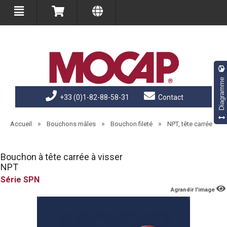
Diagramme
+33 (0)1-82-88-58-31
Contact
»
»
»
Accueil
Bouchons mâles
Bouchon fileté
NPT, tête carrée
Bouchon à tête carrée à visser
NPT
SPN
Agrandir l'image