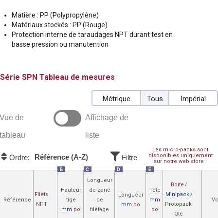
Matière : PP (Polypropylène)
Matériaux stockés : PP (Rouge)
Protection interne de taraudages NPT durant test en
basse pression ou manutention
SPN
Tableau de mesures
Métrique
Tous
Impérial
Vue de
Affichage de
tableau
liste
Les micro-packs sont
disponibles uniquement
Référence (A-Z)
Ordre:
Filtre
sur notre web store !
B
C
D
E
Longueur
Boite
/
Hauteur
de zone
Tête
Filets
Minipack
/
Longueur
Référence
tige
de
mm
Vo
NPT
Protopack
mm
po
mm
po
filetage
po
Qté