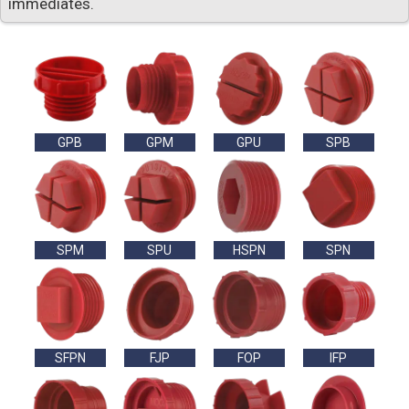
immédiates.
GPB
GPM
GPU
SPB
SPM
SPU
HSPN
SPN
SFPN
FJP
FOP
IFP