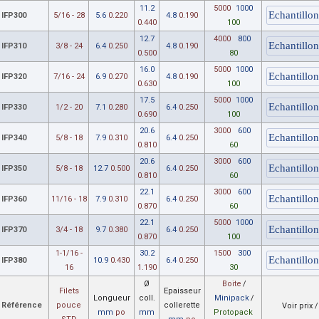
11.2
5000
1000
IFP300
5/16 - 28
5.6
0.220
4.8
0.190
0.440
100
12.7
4000
800
IFP310
3/8 - 24
6.4
0.250
4.8
0.190
0.500
80
16.0
5000
1000
IFP320
7/16 - 24
6.9
0.270
4.8
0.190
0.630
100
17.5
5000
1000
IFP330
1/2 - 20
7.1
0.280
6.4
0.250
0.690
100
20.6
3000
600
IFP340
5/8 - 18
7.9
0.310
6.4
0.250
0.810
60
20.6
3000
600
IFP350
5/8 - 18
12.7
0.500
6.4
0.250
0.810
60
22.1
3000
600
IFP360
11/16 - 18
7.9
0.310
6.4
0.250
0.870
60
22.1
5000
1000
IFP370
3/4 - 18
9.7
0.380
6.4
0.250
0.870
100
1-1/16 -
30.2
1500
300
IFP380
10.9
0.430
6.4
0.250
16
1.190
30
Ø
Boite
/
Filets
Epaisseur
Longueur
coll.
Minipack
/
Référence
pouce
collerette
Voir prix 
mm
po
mm
Protopack