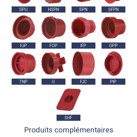
SPU
HSPN
SPN
SFPN
FJP
FOP
IFP
OPP
TNP
U
FJC
PIP
SHF
Produits complémentaires