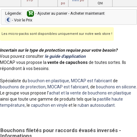
STD
mm
po
po
Qté
Légende:
- Ajouter au panier - Acheter maintenant
- Voir le Prix
Les micro-packs sont disponibles uniquement sur notre web store !
Incertain sur le type de protection requise pour votre besoin?
Vous pouvez consulter
le guide d'application
MOCAP vous propose la
vente de capuchons
de toutes sortes. Ils
répondront à vos besoins.
Spécialiste du
bouchon en plastique, MOCAP est fabricant
de
bouchons de protection, MOCAP est fabricant
, de
bouchons en silicone
.
Le groupe vous propose l’
achat et la vente de bouchons en plastique
ainsi que toute une gamme de produits tels que la
pastille haute
température
, le
capuchon en vinyle
et le
ruban autosoudant
.
Bouchons filetés pour raccords évasés inversés -
Informations