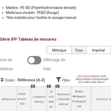
Matière : PE-BD (Polyéthylène basse densité)
Matériaux stockés : PEBD (Rouge)
Tête moletée pour faciliter le vissage manuel
IFP
Tableau de mesures
Métrique
Tous
Impérial
Vue de
Affichage de
tableau
liste
Les micro-packs sont
disponibles uniquement
Référence (A-Z)
Ordre:
Filtre
sur notre web store !
B
C
D
Boite
/
Ø
Filets
Epaisseur
Minipack
/
Longueur
coll.
pouce
Référence
collerette
Voir prix /
Protopack
mm
po
mm
STD
mm
po
Qté
po