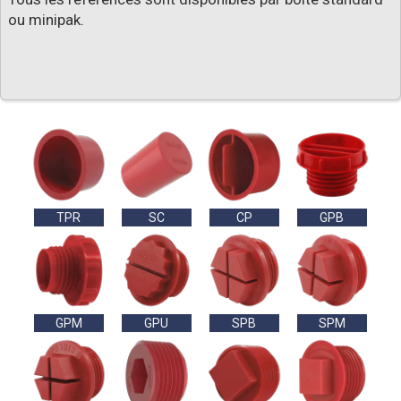
ou minipak.
TPR
SC
CP
GPB
GPM
GPU
SPB
SPM