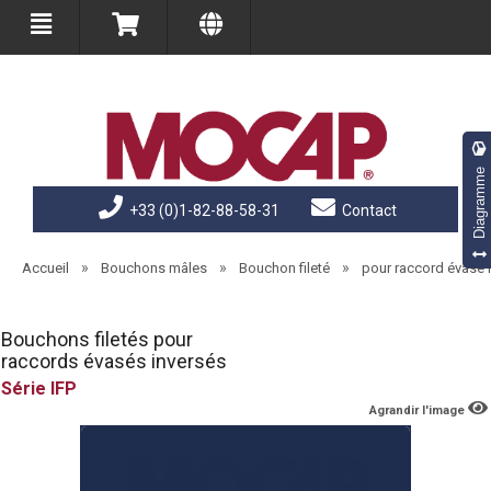
Diagramme
+33 (0)1-82-88-58-31
Contact
»
»
»
Accueil
Bouchons mâles
Bouchon fileté
pour raccord évasé 
Bouchons filetés pour
raccords évasés inversés
IFP
Agrandir l'image