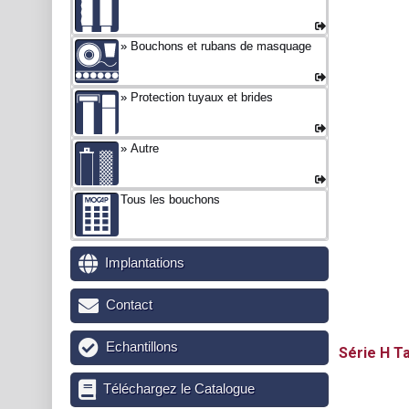
Bouchons et rubans de masquage
Protection tuyaux et brides
Autre
Tous les bouchons
Implantations
Contact
Echantillons
H
Ta
Téléchargez le Catalogue