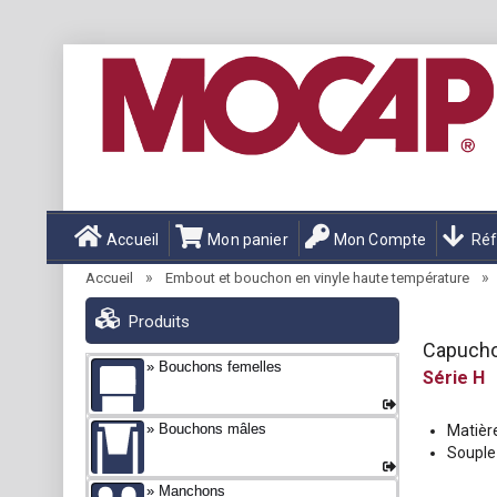
Accueil
Mon panier
Mon Compte
Réf
»
»
Accueil
Embout et bouchon en vinyle haute température
Produits
Capucho
Bouchons femelles
H
Bouchons mâles
Matière
Souple 
Manchons