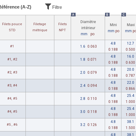
Référence (A-Z)
Filtre
A
B
C
Diamètre
Filets pouce
Filetage
Filets
Mini
Maxi
intérieur
STD
métrique
NPT
mm
po
mm
p
mm
po
4.8
12.7
#1
1.6
0.063
0.188
0.500
4.8
16.0
#1, #2
1.8
0.071
0.188
0.630
4.8
20.0
#2, #3
2.0
0.079
0.188
0.787
4.8
22.0
#3, #4
2.4
0.094
0.188
0.866
4.8
25.4
#4, #5
2.8
0.110
0.188
1.000
4.8
25.4
#4, #5
3.0
0.118
0.188
1.000
4.8
38.1
#5 , #6
3.2
0.126
0.188
1.500
4.8
38.1