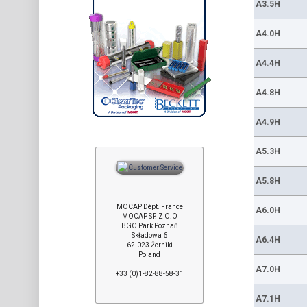
A3.5H
A4.0H
A4.4H
A4.8H
A4.9H
A5.3H
A5.8H
MOCAP Dépt. France
A6.0H
MOCAP SP. Z O.O
BGO Park Poznań
Składowa 6
A6.4H
62-023 Żerniki
Poland
A7.0H
+33 (0)1-82-88-58-31
A7.1H