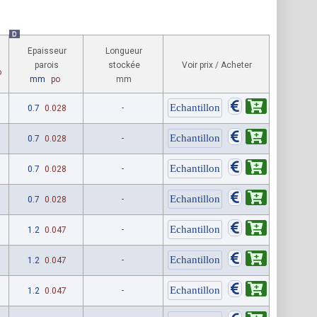
D
Epaisseur
Longueur
parois
stockée
Voir prix / Acheter
o
mm
po
mm
0.7
0.028
-
0.7
0.028
-
0.7
0.028
-
0.7
0.028
-
1.2
0.047
-
1.2
0.047
-
1.2
0.047
-