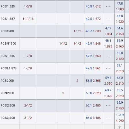
47.8
FCS1.625
1-5/8
40.9
1.612
-
-
1.880
48.8
FCS1.687
1-11/16
42.5
1.672
-
-
1.920
47.9
54.6
FCB1500
1-1/2
46.7
1.839
1.884
2.150
48.1
54.9
FCBN1500
1-1/2
1-1/2
46.9
1.848
1.893
2.160
53.8
FCS1.875
1-7/8
47.2
1.860
-
-
2.120
51.1
FCSL1.875
1-7/8
47.3
1.861
-
-
2.010
59.7
66.3
FCB2000
2
58.5
2.305
2.350
2.610
60.2
66.5
FCN2000
2
59.0
2.323
2.370
2.620
69.9
FCS2.500
2-1/2
63.1
2.485
-
-
2.750
103.9
FCS3.500
3-1/2
88.5
3.485
-
-
4.090
Ø