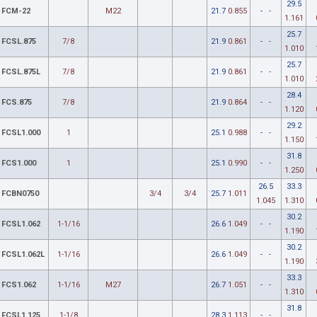
29.5
FCM-22
M22
21.7
0.855
-
-
1.161
25.7
FCSL.875
7/8
21.9
0.861
-
-
1.010
25.7
FCSL.875L
7/8
21.9
0.861
-
-
1.010
28.4
FCS.875
7/8
21.9
0.864
-
-
1.120
29.2
FCSL1.000
1
25.1
0.988
-
-
1.150
31.8
FCS1.000
1
25.1
0.990
-
-
1.250
26.5
33.3
FCBN0750
3/4
3/4
25.7
1.011
1.045
1.310
30.2
FCSL1.062
1-1/16
26.6
1.049
-
-
1.190
30.2
FCSL1.062L
1-1/16
26.6
1.049
-
-
1.190
33.3
FCS1.062
1-1/16
M27
26.7
1.051
-
-
1.310
31.8
FCSL1.125
1-1/8
28.3
1.113
-
-