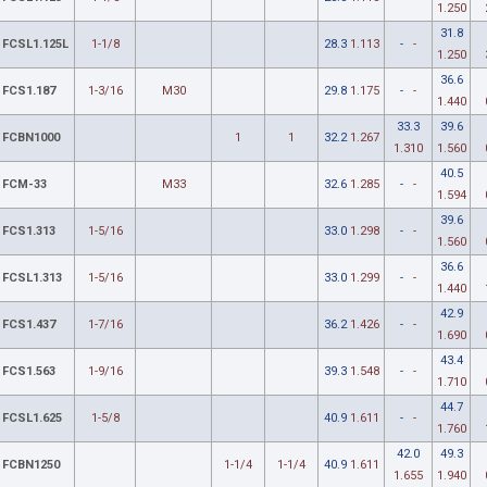
1.250
31.8
FCSL1.125L
1-1/8
28.3
1.113
-
-
1.250
36.6
FCS1.187
1-3/16
M30
29.8
1.175
-
-
1.440
33.3
39.6
FCBN1000
1
1
32.2
1.267
1.310
1.560
40.5
FCM-33
M33
32.6
1.285
-
-
1.594
39.6
FCS1.313
1-5/16
33.0
1.298
-
-
1.560
36.6
FCSL1.313
1-5/16
33.0
1.299
-
-
1.440
42.9
FCS1.437
1-7/16
36.2
1.426
-
-
1.690
43.4
FCS1.563
1-9/16
39.3
1.548
-
-
1.710
44.7
FCSL1.625
1-5/8
40.9
1.611
-
-
1.760
42.0
49.3
FCBN1250
1-1/4
1-1/4
40.9
1.611
1.655
1.940