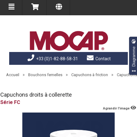
Diagramme
+33 (0)1-82-88-58-31
Contact
»
»
»
Accueil
Bouchons femelles
Capuchons à friction
Capuchons 
Capuchons droits à collerette
FC
Agrandir l'image