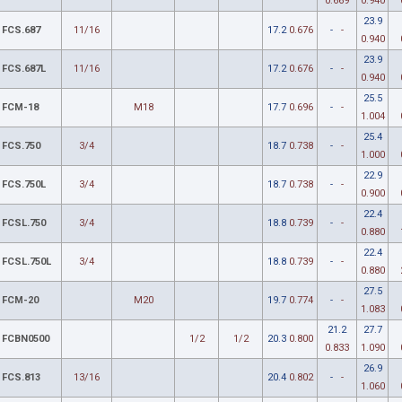
0.669
0.940
23.9
FCS.687
11/16
17.2
0.676
-
-
0.940
23.9
FCS.687L
11/16
17.2
0.676
-
-
0.940
25.5
FCM-18
M18
17.7
0.696
-
-
1.004
25.4
FCS.750
3/4
18.7
0.738
-
-
1.000
22.9
FCS.750L
3/4
18.7
0.738
-
-
0.900
22.4
FCSL.750
3/4
18.8
0.739
-
-
0.880
22.4
FCSL.750L
3/4
18.8
0.739
-
-
0.880
27.5
FCM-20
M20
19.7
0.774
-
-
1.083
21.2
27.7
FCBN0500
1/2
1/2
20.3
0.800
0.833
1.090
26.9
FCS.813
13/16
20.4
0.802
-
-
1.060