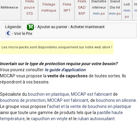
Filets
Filets
Diamètre
Grand
Filetage
Filets
coll.
H
Référence
pouce
GAZ/
intérieur
Dia Int
métrique
NPT
mm
STD
BSP
mm
po
mm
po
po
Légende:
- Ajouter au panier - Acheter maintenant
- Voir le Prix
Les micro-packs sont disponibles uniquement sur notre web store !
Incertain sur le type de protection requise pour votre besoin?
Vous pouvez consulter
le guide d'application
MOCAP vous propose la
vente de capuchons
de toutes sortes. Ils
répondront à vos besoins.
Spécialiste du
bouchon en plastique, MOCAP est fabricant
de
bouchons de protection, MOCAP est fabricant
, de
bouchons en silicone
.
Le groupe vous propose l’
achat et la vente de bouchons en plastique
ainsi que toute une gamme de produits tels que la
pastille haute
température
, le
capuchon en vinyle
et le
ruban autosoudant
.