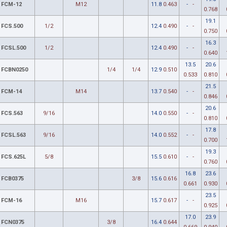
FCM-12
M12
11.8
0.463
-
-
0.768
19.1
FCS.500
1/2
12.4
0.490
-
-
0.750
16.3
FCSL.500
1/2
12.4
0.490
-
-
0.640
13.5
20.6
FCBN0250
1/4
1/4
12.9
0.510
0.533
0.810
21.5
FCM-14
M14
13.7
0.540
-
-
0.846
20.6
FCS.563
9/16
14.0
0.550
-
-
0.810
17.8
FCSL.563
9/16
14.0
0.552
-
-
0.700
19.3
FCS.625L
5/8
15.5
0.610
-
-
0.760
16.8
23.6
FCB0375
3/8
15.6
0.616
0.661
0.930
23.5
FCM-16
M16
15.7
0.617
-
-
0.925
17.0
23.9
FCN0375
3/8
16.4
0.644