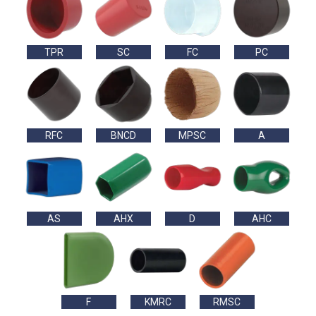
TPR
SC
FC
PC
RFC
BNCD
MPSC
A
AS
AHX
D
AHC
F
KMRC
RMSC