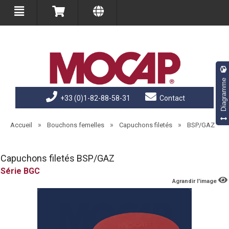
Diagramme
+33 (0)1-82-88-58-31
Contact
»
»
»
Accueil
Bouchons femelles
Capuchons filetés
BSP/GAZ
Capuchons filetés BSP/GAZ
BGC
Agrandir l'image