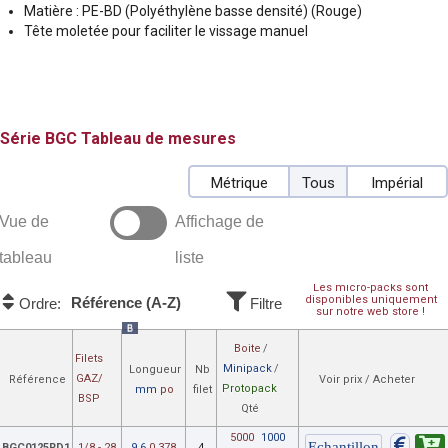
Matière : PE-BD (Polyéthylène basse densité) (Rouge)
Tête moletée pour faciliter le vissage manuel
BGC
Tableau de mesures
Métrique
Tous
Impérial
Vue de
Affichage de
tableau
liste
Les micro-packs sont
disponibles uniquement
Référence (A-Z)
Ordre:
Filtre
sur notre web store !
B
Boite
/
Filets
Minipack
/
Longueur
Nb
GAZ/
Référence
Voir prix / Acheter
Protopack
mm
po
filet
BSP
Qté
5000
1000
BGC0125RD1
1/8 - 28
9.6
0.378
4