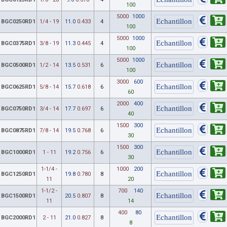
100
5000
1000
BGC0250RD1
1/4 - 19
11.0
0.433
4
100
5000
1000
BGC0375RD1
3/8 - 19
11.3
0.445
4
100
5000
1000
BGC0500RD1
1/2 - 14
13.5
0.531
6
100
3000
600
BGC0625RD1
5/8 - 14
15.7
0.618
6
60
2000
400
BGC0750RD1
3/4 - 14
17.7
0.697
6
40
1500
300
BGC0875RD1
7/8 - 14
19.5
0.768
6
30
1500
300
BGC1000RD1
1 - 11
19.2
0.756
6
30
1-1/4 -
1000
200
BGC1250RD1
19.8
0.780
8
11
20
1-1/2 -
700
140
BGC1500RD1
20.5
0.807
8
11
14
400
80
BGC2000RD1
2 - 11
21.0
0.827
8
8