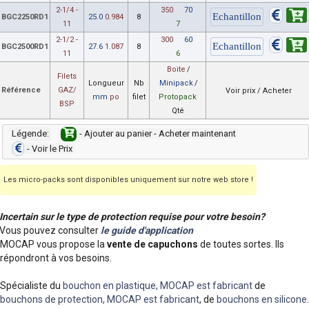
2-1/4 -
350
70
BGC2250RD1
25.0
0.984
8
11
7
2-1/2 -
300
60
BGC2500RD1
27.6
1.087
8
11
6
Boite
/
Filets
Longueur
Nb
Minipack
/
Référence
GAZ/
Voir prix / Acheter
mm
po
filet
Protopack
BSP
Qté
Légende:
- Ajouter au panier - Acheter maintenant
- Voir le Prix
Les micro-packs sont disponibles uniquement sur notre web store !
Incertain sur le type de protection requise pour votre besoin?
Vous pouvez consulter
le guide d'application
MOCAP vous propose la
vente de capuchons
de toutes sortes. Ils
répondront à vos besoins.
Spécialiste du
bouchon en plastique, MOCAP est fabricant
de
bouchons de protection, MOCAP est fabricant
, de
bouchons en silicone
.