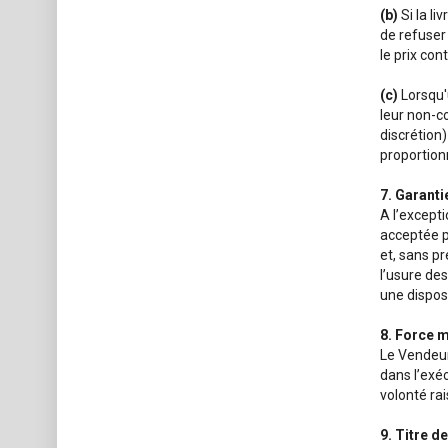
(b)
Si la li
de refuser
le prix co
(c)
Lorsqu'
leur non-c
discrétion
proportion
7. Garanti
A l’excepti
acceptée pa
et, sans pr
l’usure des
une dispos
8. Force 
Le Vendeur
dans l’exé
volonté ra
9. Titre d