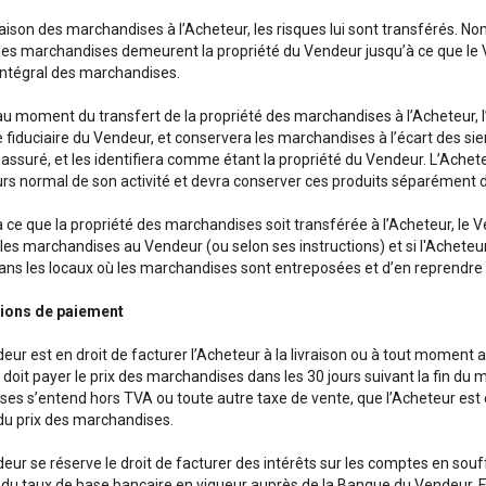
raison des marchandises à l’Acheteur, les risques lui sont transférés. Nonob
des marchandises demeurent la propriété du Vendeur jusqu’à ce que le 
ntégral des marchandises.
u moment du transfert de la propriété des marchandises à l’Acheteur, l
e fiduciaire du Vendeur, et conservera les marchandises à l’écart des s
assuré, et les identifiera comme étant la propriété du Vendeur. L’Achete
urs normal de son activité et devra conserver ces produits séparément 
 ce que la propriété des marchandises soit transférée à l’Acheteur, le 
e les marchandises au Vendeur (ou selon ses instructions) et si l'Ach
ans les locaux où les marchandises sont entreposées et d’en reprendre
tions de paiement
ur est en droit de facturer l’Acheteur à la livraison ou à tout moment ap
doit payer le prix des marchandises dans les 30 jours suivant la fin du m
es s’entend hors TVA ou toute autre taxe de vente, que l’Acheteur es
u prix des marchandises.
eur se réserve le droit de facturer des intérêts sur les comptes en sou
du taux de base bancaire en vigueur auprès de la Banque du Vendeur. En 