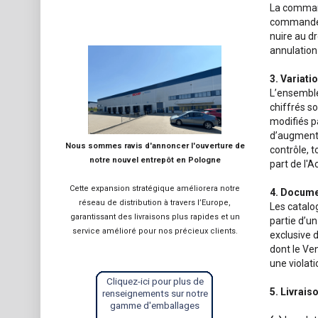
La command
commande c
nuire au d
annulation
3. Variati
L’ensemble
chiffrés so
modifiés pa
d’augmente
Nous sommes ravis d'annoncer l'ouverture de
contrôle, 
notre nouvel entrepôt en Pologne
part de l'
Cette expansion stratégique améliorera notre
4. Docume
réseau de distribution à travers l’Europe,
Les catalo
garantissant des livraisons plus rapides et un
partie d’u
service amélioré pour nos précieux clients.
exclusive 
dont le Ve
une violat
Cliquez-ici pour plus de
5. Livrais
renseignements sur notre
gamme d'emballages