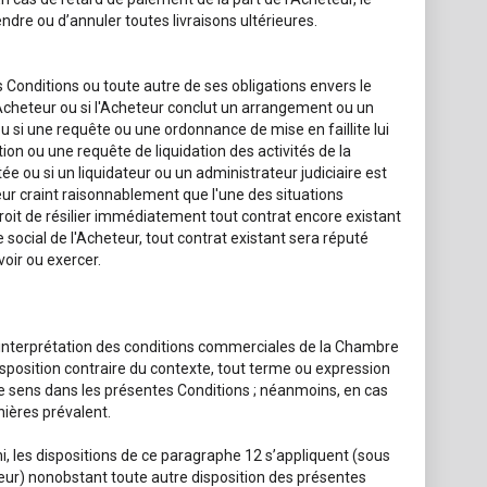
ndre ou d’annuler toutes livraisons ultérieures.
 Conditions ou toute autre de ses obligations envers le
'Acheteur ou si l'Acheteur conclut un arrangement ou un
u si une requête ou une ordonnance de mise en faillite lui
tion ou une requête de liquidation des activités de la
ée ou si un liquidateur ou un administrateur judiciaire est
ur craint raisonnablement que l'une des situations
droit de résilier immédiatement tout contrat encore existant
e social de l'Acheteur, tout contrat existant sera réputé
oir ou exercer.
d’interprétation des conditions commerciales de la Chambre
sposition contraire du contexte, tout terme ou expression
me sens dans les présentes Conditions ; néanmoins, en cas
nières prévalent.
, les dispositions de ce paragraphe 12 s’appliquent (sous
deur) nonobstant toute autre disposition des présentes