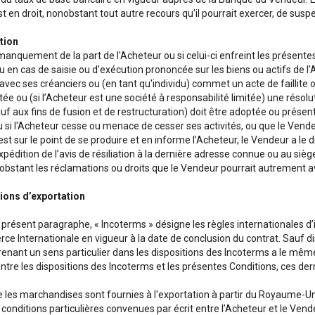
 en droit, nonobstant tout autre recours qu'il pourrait exercer, de suspe
ation
anquement de la part de l'Acheteur ou si celui-ci enfreint les présentes
u en cas de saisie ou d’exécution prononcée sur les biens ou actifs de l
vec ses créanciers ou (en tant qu'individu) commet un acte de faillite o
ée ou (si l’Acheteur est une société à responsabilité limitée) une résolu
uf aux fins de fusion et de restructuration) doit être adoptée ou présent
si l'Acheteur cesse ou menace de cesser ses activités, ou que le Vende
st sur le point de se produire et en informe l’Acheteur, le Vendeur a le 
xpédition de l’avis de résiliation à la dernière adresse connue ou au sièg
nobstant les réclamations ou droits que le Vendeur pourrait autrement av
ions d’exportation
 présent paragraphe, « Incoterms » désigne les règles internationales 
e Internationale en vigueur à la date de conclusion du contrat. Sauf di
prenant un sens particulier dans les dispositions des Incoterms a le mê
entre les dispositions des Incoterms et les présentes Conditions, ces der
 les marchandises sont fournies à l'exportation à partir du Royaume-Uni
 conditions particulières convenues par écrit entre l’Acheteur et le Ven