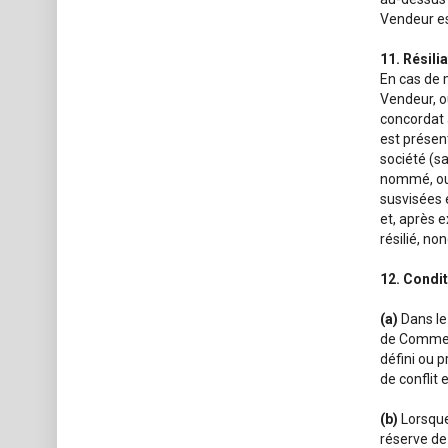
Vendeur est
11. Résili
En cas de m
Vendeur, o
concordat a
est présent
société (sa
nommé, ou 
susvisées e
et, après e
résilié, no
12. Condit
(a)
Dans le
de Commerc
défini ou 
de conflit 
(b)
Lorsque
réserve de