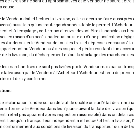
es de livraison ne sont qu’approximatives et le Vendeur ne saurait être
la cause.
le Vendeur doit effectuer la livraison, celle-ci devra se faire aussi près
nvenu) aussi loin qu’une route goudronnée stable le permet. L’Acheteur d
nt et à l’empilage ; cette main d’œuvre devant être disponible aux he
es en raison d’un accès inadéquat au site ou d’une planification néglige
tes à indemniser le Vendeur de tous les frais et dépenses encourus à l
ppartenant au Vendeur ou à ses risques et périls résultant d'un accès i
 de la livraison, du déchargement et/ou du stockage des marchandises 
 les marchandises ne sont pas livrées par le Vendeur mais par un transp
e la livraison par le Vendeur à l'Acheteur. L’Acheteur est tenu de prend
rteur et de s’y conformer.
ations
de réclamation fondée sur un défaut de qualité ou sur l’état des marcha
en informera le Vendeur dans les 7 jours suivant la date de livraison (que 
 n'était pas apparent après inspection raisonnable) dans un délai rai
. Lorsqu'un transporteur indépendant a effectué/offert la livraison, l
 conformément aux conditions de livraison du transporteur ou, à défaut, 