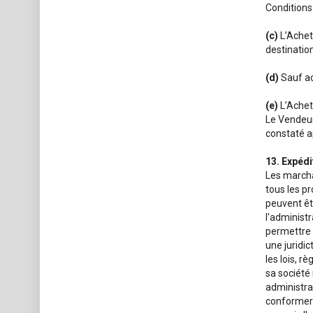
Conditions
(c)
L’Achet
destination
(d)
Sauf ac
(e)
L’Achet
Le Vendeur
constaté a
13. Expédi
Les marcha
tous les p
peuvent êtr
l'administr
permettre 
une juridic
les lois, r
sa société 
administra
conformer 