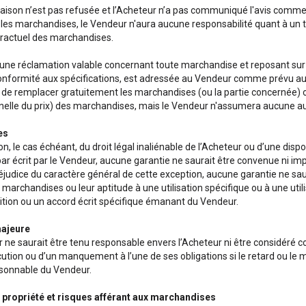
vraison n’est pas refusée et l’Acheteur n’a pas communiqué l'avis comme
 les marchandises, le Vendeur n'aura aucune responsabilité quant à un
ntractuel des marchandises.
une réclamation valable concernant toute marchandise et reposant sur 
onformité aux spécifications, est adressée au Vendeur comme prévu au p
) de remplacer gratuitement les marchandises (ou la partie concernée) o
nelle du prix) des marchandises, mais le Vendeur n'assumera aucune aut
es
on, le cas échéant, du droit légal inaliénable de l’Acheteur ou d’une di
r écrit par le Vendeur, aucune garantie ne saurait être convenue ni impl
éjudice du caractère général de cette exception, aucune garantie ne saur
 marchandises ou leur aptitude à une utilisation spécifique ou à une utili
ition ou un accord écrit spécifique émanant du Vendeur.
majeure
 ne saurait être tenu responsable envers l’Acheteur ni être considéré
cution ou d’un manquement à l’une de ses obligations si le retard ou l
isonnable du Vendeur.
e propriété et risques afférant aux marchandises