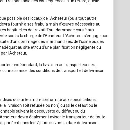
 tenu responsable des conséquences d’un retard, quelle
 que possible des locaux de l’Acheteur (ou à tout autre
evra fournir à ses frais, la main d’œuvre nécessaire au
ures habituelles de travail. Tout dommage causé aux
nte sont à la charge de l’Acheteur. L’Acheteur s'engage par
a suite d’un dommage des marchandises, de l’usine ou des
nadéquat au site et/ou d'une planification négligente ou
par l'Acheteur.
orteur indépendant, la livraison au transporteur sera
re connaissance des conditions de transport et de livraison
ndises ou sur leur non-conformité aux spécifications,
la livraison soit refusée ou non) ou (si le défaut ou le
sonnable suivant la découverte du défaut ou du
’Acheteur devra également aviser le transporteur de toute
par écrit dans les 7 jours suivant la date de livraison.