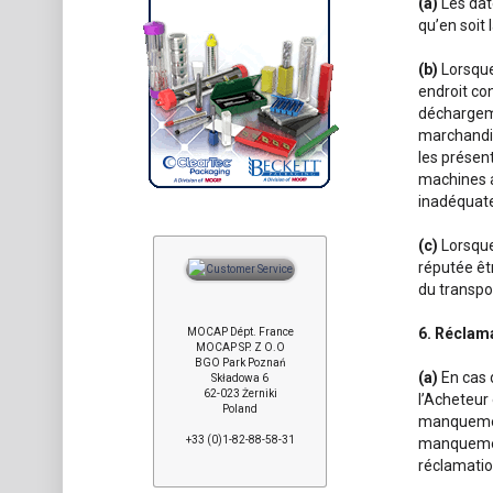
(a)
Les dat
qu’en soit 
(b)
Lorsque 
endroit co
déchargeme
marchandis
les présen
machines a
inadéquate
(c)
Lorsque
réputée êtr
du transpo
6. Réclam
MOCAP Dépt. France
MOCAP SP. Z O.O
BGO Park Poznań
(a)
En cas 
Składowa 6
62-023 Żerniki
l’Acheteur 
Poland
manquement
+33 (0)1-82-88-58-31
manquement
réclamation