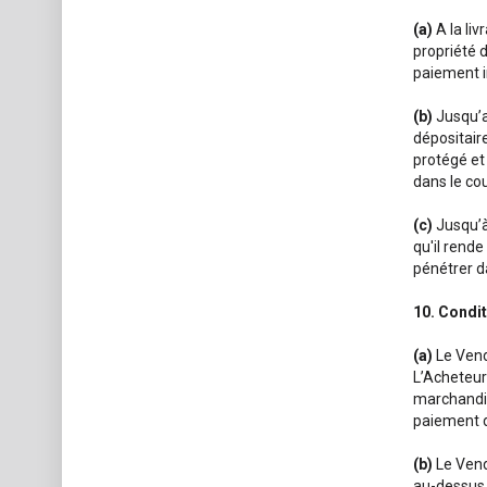
(a)
A la liv
propriété 
paiement i
(b)
Jusqu’a
dépositair
protégé et 
dans le co
(c)
Jusqu’à
qu'il rend
pénétrer d
10. Condi
(a)
Le Vende
L’Acheteur 
marchandis
paiement d
(b)
Le Vend
au-dessus 