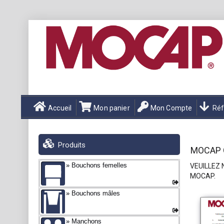
Accueil
Mon panier
Mon Compte
Réf
Produits
MOCAP 
Bouchons femelles
VEUILLEZ 
MOCAP.
Bouchons mâles
Manchons