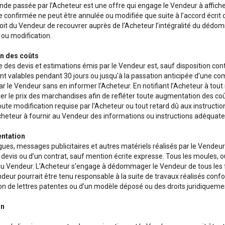
e passée par l’Acheteur est une offre qui engage le Vendeur à affich
onfirmée ne peut être annulée ou modifiée que suite à l’accord écrit d
roit du Vendeur de recouvrer auprès de l’Acheteur l’intégralité du dédo
 ou modification.
on des coûts
 des devis et estimations émis par le Vendeur est, sauf disposition cont
nt valables pendant 30 jours ou jusqu'à la passation anticipée d'une com
r le Vendeur sans en informer l'Acheteur. En notifiant l’Acheteur à tout
r le prix des marchandises afin de refléter toute augmentation des coû
toute modification requise par l'Acheteur ou tout retard dû aux instruct
Acheteur à fournir au Vendeur des informations ou instructions adéquate
ntation
gues, messages publicitaires et autres matériels réalisés par le Vendeur
n devis ou d’un contrat, sauf mention écrite expresse. Tous les moules, 
du Vendeur. L’Acheteur s'engage à dédommager le Vendeur de tous les f
ndeur pourrait être tenu responsable à la suite de travaux réalisés con
ion de lettres patentes ou d’un modèle déposé ou des droits juridiquemen
on