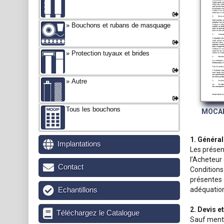
Bouchons et rubans de masquage
Protection tuyaux et brides
Autre
Tous les bouchons
MOCAP
1. Général
Implantations
Les présent
l’Acheteur 
Contact
Conditions
présentes 
Echantillons
adéquation
2. Devis 
Téléchargez le Catalogue
Sauf menti