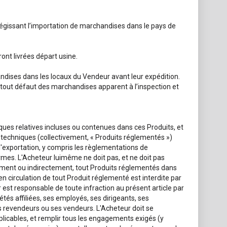
régissant l’importation de marchandises dans le pays de
ont livrées départ usine.
andises dans les locaux du Vendeur avant leur expédition.
tout défaut des marchandises apparent à l’inspection et
ques relatives incluses ou contenues dans ces Produits, et
 techniques (collectivement, « Produits réglementés »)
l'exportation, y compris les règlementations de
armes. L'Acheteur luimême ne doit pas, et ne doit pas
ctement ou indirectement, tout Produits réglementés dans
 en circulation de tout Produit réglementé est interdite par
 est responsable de toute infraction au présent article par
tés affiliées, ses employés, ses dirigeants, ses
es revendeurs ou ses vendeurs. L'Acheteur doit se
plicables, et remplir tous les engagements exigés (y