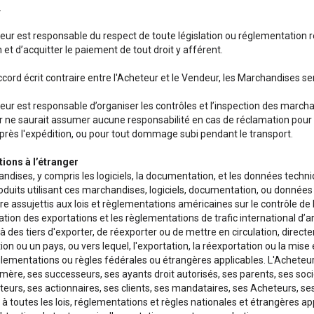
.
eur est responsable du respect de toute législation ou réglementation 
 et d’acquitter le paiement de tout droit y afférent.
cord écrit contraire entre l'Acheteur et le Vendeur, les Marchandises ser
eur est responsable d’organiser les contrôles et l’inspection des march
 ne saurait assumer aucune responsabilité en cas de réclamation pour 
près l'expédition, ou pour tout dommage subi pendant le transport.
tions à l’étranger
ndises, y compris les logiciels, la documentation, et les données techni
roduits utilisant ces marchandises, logiciels, documentation, ou données
e assujettis aux lois et règlementations américaines sur le contrôle de 
ation des exportations et les règlementations de trafic international d’
à des tiers d'exporter, de réexporter ou de mettre en circulation, dire
tion ou un pays, ou vers lequel, l'exportation, la réexportation ou la mise
èglementations ou règles fédérales ou étrangères applicables. L'Acheteur
mère, ses successeurs, ses ayants droit autorisés, ses parents, ses socié
teurs, ses actionnaires, ses clients, ses mandataires, ses Acheteurs, s
à toutes les lois, réglementations et règles nationales et étrangères ap