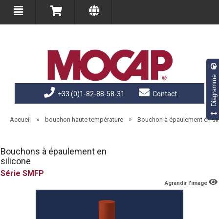
Diagramme
+33 (0)1-82-88-58-31
Contact
»
»
Accueil
bouchon haute température
Bouchon à épaulement en si
Bouchons à épaulement en
silicone
SMFP
Agrandir l'image