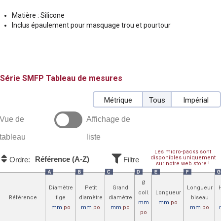
Matière : Silicone
Inclus épaulement pour masquage trou et pourtour
SMFP
Tableau de mesures
Métrique
Tous
Impérial
Vue de
Affichage de
tableau
liste
Les micro-packs sont
disponibles uniquement
Référence (A-Z)
Ordre:
Filtre
sur notre web store !
A
B
C
D
E
F
G
Ø
Diamètre
Petit
Grand
Longueur
coll.
Longueur
Référence
tige
diamètre
diamètre
biseau
mm
mm
po
mm
po
mm
po
mm
po
mm
po
po