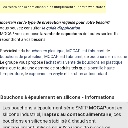
Les micro-packs sont disponibles uniquement sur notre web store !
Incertain sur le type de protection requise pour votre besoin?
Vous pouvez consulter
le guide d'application
MOCAP vous propose la
vente de capuchons
de toutes sortes. Ils
répondront à vos besoins.
Spécialiste du
bouchon en plastique, MOCAP est fabricant
de
bouchons de protection, MOCAP est fabricant
, de
bouchons en silicone
.
Le groupe vous propose l’
achat et la vente de bouchons en plastique
ainsi que toute une gamme de produits tels que la
pastille haute
température
, le
capuchon en vinyle
et le
ruban autosoudant
.
Bouchons à épaulement en silicone - Informations
Les bouchons à épaulement série SMFP
MOCAP
sont en
silicone industriel,
inaptes au contact alimentaire
, ces
bouchons en silicone stabilisé à chaud sont
principalement utilisés pour l'épargne de pièces en