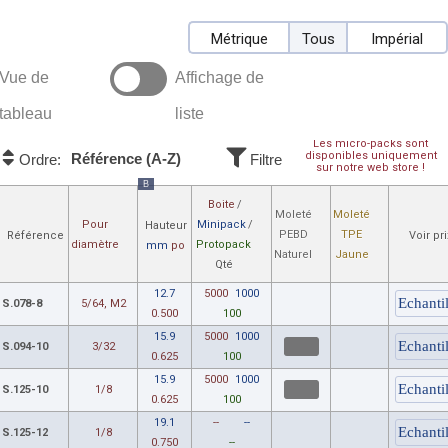
Métrique
Tous
Impérial
Vue de
Affichage de
tableau
liste
Les micro-packs sont
disponibles uniquement
Référence (A-Z)
Ordre:
Filtre
sur notre web store !
B
Boite
/
Moleté
Moleté
Pour
Minipack
/
Hauteur
PEBD
TPE
Référence
Voir pr
diamètre
Protopack
mm
po
Naturel
Jaune
Qté
12.7
5000
1000
S.078-8
5/64, M2
0.500
100
15.9
5000
1000
S.094-10
3/32
0.625
100
15.9
5000
1000
S.125-10
1/8
0.625
100
19.1
--
--
S.125-12
1/8
0.750
--