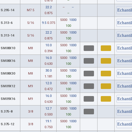
0.875
--
22.2
--
--
S.295-14
M7.5
0.875
--
5000
1000
S.313-6
5/16
9.5
0.375
100
22.2
5000
1000
S.313-14
5/16
0.875
100
10.0
5000
1000
SM08X10
M8
0.394
100
16.0
5000
1000
SM08X16
M8
0.630
100
30.0
5000
1000
SM08X30
M8
1.181
100
12.0
5000
1000
SM09X12
M9
0.472
100
16.0
5000
1000
SM09X16
M9
0.630
100
12.7
5000
1000
S.375-8
3/8
0.500
100
19.1
5000
1000
S.375-12
3/8
0.750
100