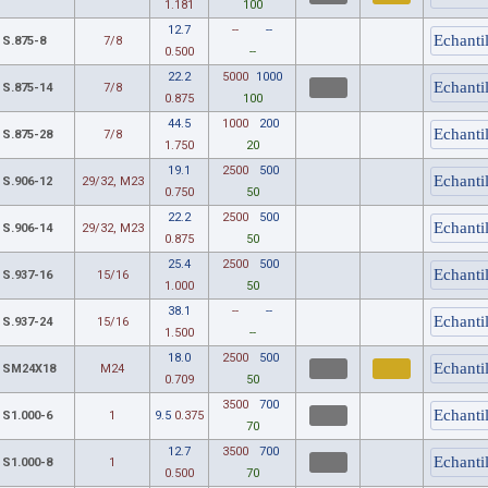
1.181
100
12.7
--
--
S.875-8
7/8
0.500
--
22.2
5000
1000
S.875-14
7/8
0.875
100
44.5
1000
200
S.875-28
7/8
1.750
20
19.1
2500
500
S.906-12
29/32, M23
0.750
50
22.2
2500
500
S.906-14
29/32, M23
0.875
50
25.4
2500
500
S.937-16
15/16
1.000
50
38.1
--
--
S.937-24
15/16
1.500
--
18.0
2500
500
SM24X18
M24
0.709
50
3500
700
S1.000-6
1
9.5
0.375
70
12.7
3500
700
S1.000-8
1
0.500
70