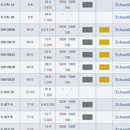
22.2
5000
1000
S.375-14
3/8
0.875
100
44.5
--
--
S.375-28
3/8
1.750
--
5000
1000
SM10X06
M10
6.0
0.236
100
10.0
5000
1000
SM10X10
M10
0.394
100
22.0
5000
1000
SM10X22
M10
0.866
100
28.0
5000
1000
SM10X28
M10
1.102
100
33.0
5000
1000
SM10X33
M10
1.299
100
31.8
--
--
S.422-20
27/64
1.250
--
5000
1000
S.437-4
7/16
6.4
0.250
100
12.7
5000
1000
S.437-8
7/16
0.500
100
15.9
5000
1000
S.437-10
7/16