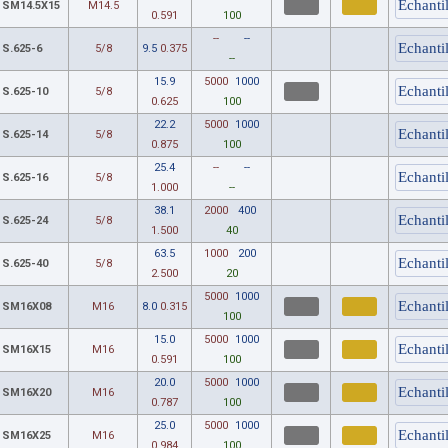
SM14.5X15
M14.5
0.591
100
--
--
S.625-6
5/8
9.5
0.375
--
15.9
5000
1000
S.625-10
5/8
0.625
100
22.2
5000
1000
S.625-14
5/8
0.875
100
25.4
--
--
S.625-16
5/8
1.000
--
38.1
2000
400
S.625-24
5/8
1.500
40
63.5
1000
200
S.625-40
5/8
2.500
20
5000
1000
SM16X08
M16
8.0
0.315
100
15.0
5000
1000
SM16X15
M16
0.591
100
20.0
5000
1000
SM16X20
M16
0.787
100
25.0
5000
1000
SM16X25
M16
0.984
100