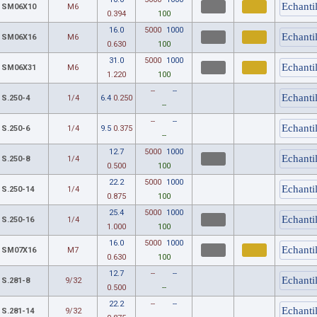
SM06X10
M6
0.394
100
16.0
5000
1000
SM06X16
M6
0.630
100
31.0
5000
1000
SM06X31
M6
1.220
100
--
--
S.250-4
1/4
6.4
0.250
--
--
--
S.250-6
1/4
9.5
0.375
--
12.7
5000
1000
S.250-8
1/4
0.500
100
22.2
5000
1000
S.250-14
1/4
0.875
100
25.4
5000
1000
S.250-16
1/4
1.000
100
16.0
5000
1000
SM07X16
M7
0.630
100
12.7
--
--
S.281-8
9/32
0.500
--
22.2
--
--
S.281-14
9/32