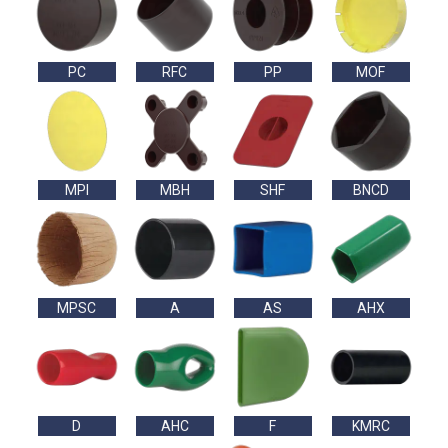
PC
RFC
PP
MOF
MPI
MBH
SHF
BNCD
MPSC
A
AS
AHX
D
AHC
F
KMRC