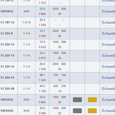
S1.125-21
1-1/8
1.313
--
22.0
2500
500
SM30X22
M30
0.866
50
25.4
--
--
S1.187-16
1-3/16
1.000
--
12.7
2000
400
S1.250-8
1-1/4
0.500
40
15.9
1000
200
S1.250-10
1-1/4
0.625
20
22.2
1000
200
S1.250-14
1-1/4
0.875
20
25.4
2000
400
S1.250-16
1-1/4
1.000
40
38.1
700
140
S1.250-24
1-1/4
1.500
14
44.5
500
100
S1.250-28
1-1/4
1.750
10
22.0
1000
200
SM32X22
M32
0.866
20
25.0
1000
200
SM33X25
M33
0.984
20