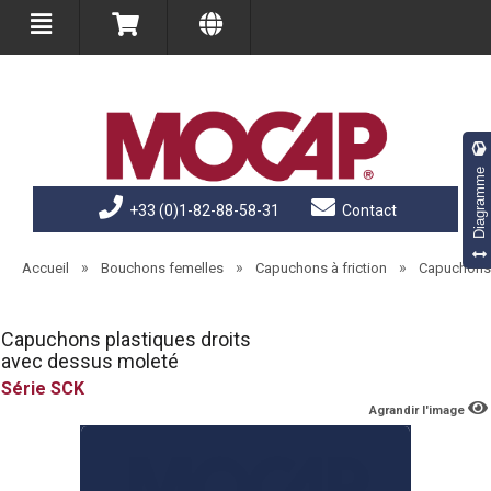
Diagramme
+33 (0)1-82-88-58-31
Contact
»
»
»
Accueil
Bouchons femelles
Capuchons à friction
Capuchons 
Capuchons plastiques droits
avec dessus moleté
SCK
Agrandir l'image