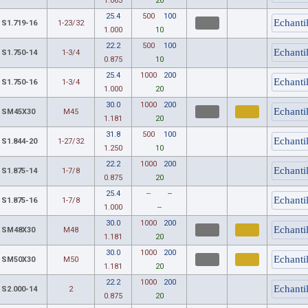
1.063
20
25.4
500
100
S1.719-16
1-23/32
1.000
10
22.2
500
100
S1.750-14
1-3/4
0.875
10
25.4
1000
200
S1.750-16
1-3/4
1.000
20
30.0
1000
200
SM45X30
M45
1.181
20
31.8
500
100
S1.844-20
1-27/32
1.250
10
22.2
1000
200
S1.875-14
1-7/8
0.875
20
25.4
--
--
S1.875-16
1-7/8
1.000
--
30.0
1000
200
SM48X30
M48
1.181
20
30.0
1000
200
SM50X30
M50
1.181
20
22.2
1000
200
S2.000-14
2
0.875
20