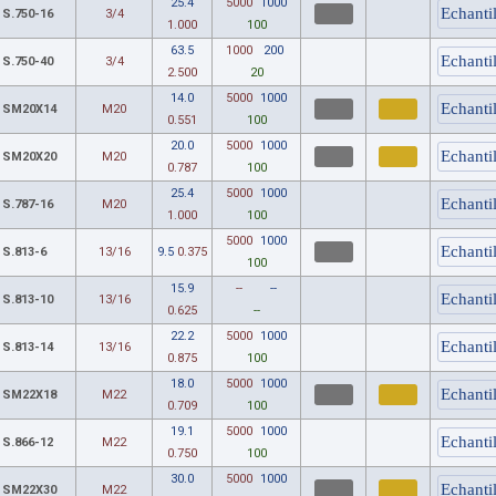
25.4
5000
1000
S.750-16
3/4
1.000
100
63.5
1000
200
S.750-40
3/4
2.500
20
14.0
5000
1000
SM20X14
M20
0.551
100
20.0
5000
1000
SM20X20
M20
0.787
100
25.4
5000
1000
S.787-16
M20
1.000
100
5000
1000
S.813-6
13/16
9.5
0.375
100
15.9
--
--
S.813-10
13/16
0.625
--
22.2
5000
1000
S.813-14
13/16
0.875
100
18.0
5000
1000
SM22X18
M22
0.709
100
19.1
5000
1000
S.866-12
M22
0.750
100
30.0
5000
1000
SM22X30
M22