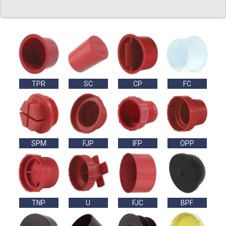
TPR
SC
CP
FC
SPM
FJP
IFP
OPP
TNP
U
FJC
BPF