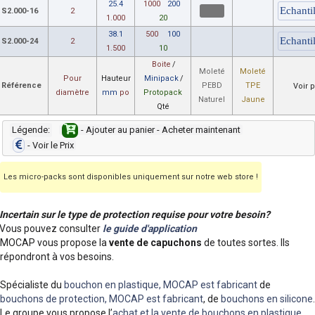
25.4
1000
200
S2.000-16
2
1.000
20
38.1
500
100
S2.000-24
2
1.500
10
Boite
/
Moleté
Moleté
Pour
Hauteur
Minipack
/
Référence
PEBD
TPE
Voir p
diamètre
mm
po
Protopack
Naturel
Jaune
Qté
Légende:
- Ajouter au panier - Acheter maintenant
- Voir le Prix
Les micro-packs sont disponibles uniquement sur notre web store !
Incertain sur le type de protection requise pour votre besoin?
Vous pouvez consulter
le guide d'application
MOCAP vous propose la
vente de capuchons
de toutes sortes. Ils
répondront à vos besoins.
Spécialiste du
bouchon en plastique, MOCAP est fabricant
de
bouchons de protection, MOCAP est fabricant
, de
bouchons en silicone
.
Le groupe vous propose l’
achat et la vente de bouchons en plastique