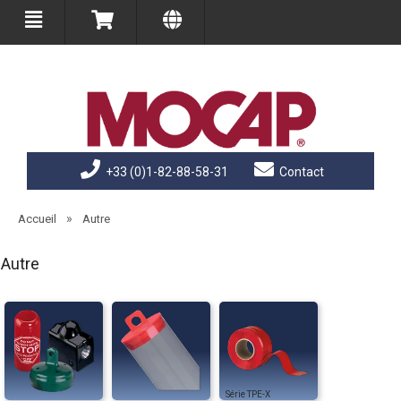
+33 (0)1-82-88-58-31
Contact
»
Accueil
Autre
Autre
TPE-X