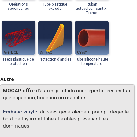
Opérations
Tube plastique
Ruban
secondaires
extrudé
autovulcanisant X-
Treme
MCN
AC
ST
Filets plastique de
Protection dʼangles
Tube silicone haute
protection
température
Autre
MOCAP
offre d'autres produits non-répertoriées en tant
que capuchon, bouchon ou manchon.
Embase vinyle
utilisées généralement pour protéger le
bout de tuyaux et tubes fléxibles prévenant les
dommages.