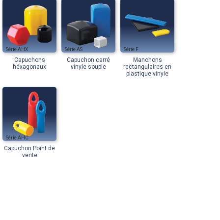
AHX
AS
F
Capuchons
Capuchon carré
Manchons
héxagonaux
vinyle souple
rectangulaires en
plastique vinyle
AHC
Capuchon Point de
vente