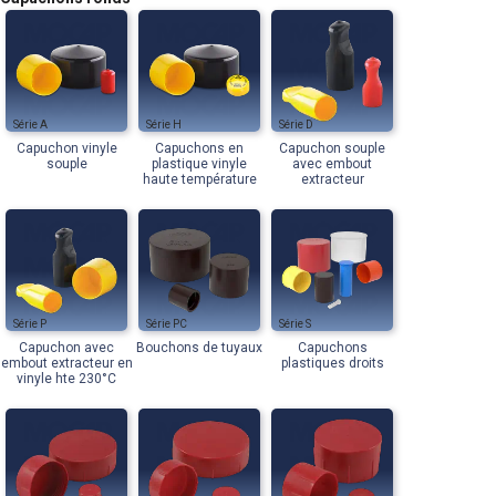
A
H
D
Capuchon vinyle
Capuchons en
Capuchon souple
souple
plastique vinyle
avec embout
haute température
extracteur
P
PC
S
Capuchon avec
Bouchons de tuyaux
Capuchons
embout extracteur en
plastiques droits
vinyle hte 230°C