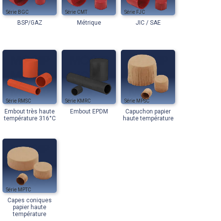
BGC
CMT
FJC
BSP/GAZ
Métrique
JIC / SAE
RMSC
KMRC
MPSC
Embout très haute
Embout EPDM
Capuchon papier
température 316°C
haute température
MPTC
Capes coniques
papier haute
température